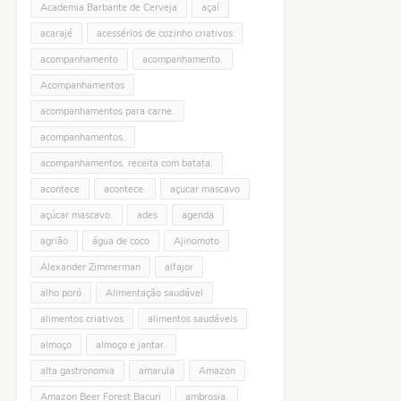
Academia Barbante de Cerveja
açaí
acarajé
acessérios de cozinho criativos
acompanhamento
acompanhamento.
Acompanhamentos
acompanhamentos para carne.
acompanhamentos.
acompanhamentos. receita com batata.
acontece
acontece.
açucar mascavo
açúcar mascavo.
ades
agenda
agrião
água de coco
Ajinomoto
Alexander Zimmerman
alfajor
alho poró
Alimentação saudável
alimentos criativos
alimentos saudáveis
almoço
almoço e jantar.
alta gastronomia
amarula
Amazon
Amazon Beer Forest Bacuri
ambrosia.