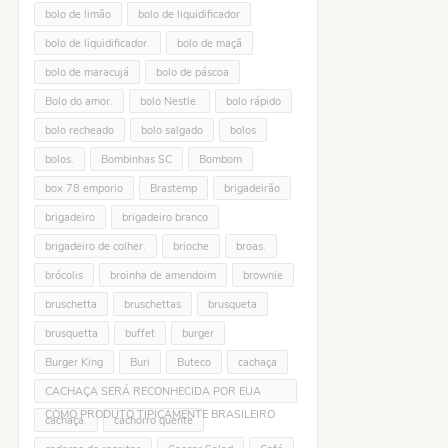
bolo de limão
bolo de liquidificador
bolo de liquidificador.
bolo de maçã
bolo de maracujá
bolo de páscoa
Bolo do amor.
bolo Nestle.
bolo rápido
bolo recheado
bolo salgado
bolos
bolos.
Bombinhas SC
Bombom
box 78 emporio
Brastemp
brigadeirão
brigadeiro
brigadeiro branco
brigadeiro de colher.
brioche
broas.
brócolis
broinha de amendoim
brownie
bruschetta
bruschettas
brusqueta
brusquetta
buffet
burger
Burger King
Buri
Buteco
cachaça
CACHAÇA SERÁ RECONHECIDA POR EUA
COMO PRODUTO TIPICAMENTE BRASILEIRO
cachaça.
cachorro quente