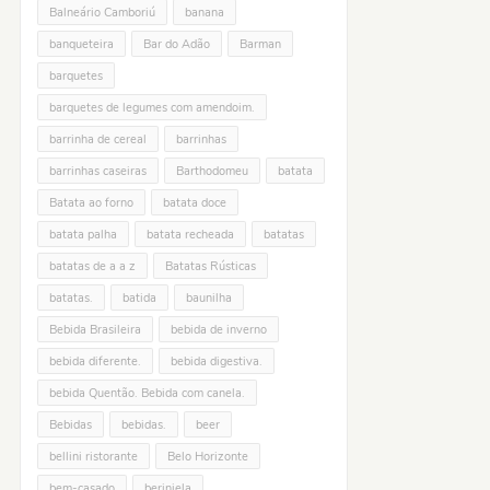
Balneário Camboriú
banana
banqueteira
Bar do Adão
Barman
barquetes
barquetes de legumes com amendoim.
barrinha de cereal
barrinhas
barrinhas caseiras
Barthodomeu
batata
Batata ao forno
batata doce
batata palha
batata recheada
batatas
batatas de a a z
Batatas Rústicas
batatas.
batida
baunilha
Bebida Brasileira
bebida de inverno
bebida diferente.
bebida digestiva.
bebida Quentão. Bebida com canela.
Bebidas
bebidas.
beer
bellini ristorante
Belo Horizonte
bem-casado
berinjela