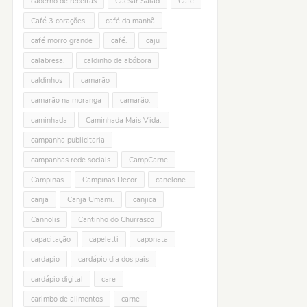
caderno de receitas
Caesar Salad
Café
Café 3 corações.
café da manhã
café morro grande
café.
caju
calabresa.
caldinho de abóbora
caldinhos
camarão
camarão na moranga
camarão.
caminhada
Caminhada Mais Vida.
campanha publicitaria
campanhas rede sociais
CampCarne
Campinas
Campinas Decor
canelone.
canja
Canja Umami.
canjica
Cannolis
Cantinho do Churrasco
capacitação
capeletti
caponata
cardapio
cardápio dia dos pais
cardápio digital
care
carimbo de alimentos
carne