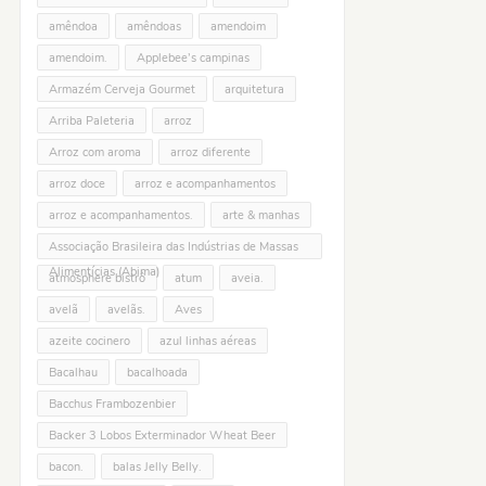
amêndoa
amêndoas
amendoim
amendoim.
Applebee’s campinas
Armazém Cerveja Gourmet
arquitetura
Arriba Paleteria
arroz
Arroz com aroma
arroz diferente
arroz doce
arroz e acompanhamentos
arroz e acompanhamentos.
arte & manhas
Associação Brasileira das Indústrias de Massas
Alimentícias (Abima)
atmosphere bistrô
atum
aveia.
avelã
avelãs.
Aves
azeite cocinero
azul linhas aéreas
Bacalhau
bacalhoada
Bacchus Frambozenbier
Backer 3 Lobos Exterminador Wheat Beer
bacon.
balas Jelly Belly.