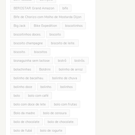
BEROSTAR Grand Amazon
bife
Bife de Chorizo com Molho de Mostarda Dijon
Big Jack
Bike Expedition
biscoitinhos
biscoitinhos doces.
biscoito
biscoito champagne
biscoito de leite.
biscoito.
biscoitos
bisnaguinha sem lactose
bistrô
bistrôs.
bolachinhas
Boldrini
bolinho de arroz
bolinho de bacalhau.
bolinho de chuva
bolinho doce
bolinho.
bolinhos
bolo
bolo com café
bolo com doce de lete
bolo com frutas
Bolo da madre
bolo de cenoura
bolo de chocolate
bolo de chocolate.
bolo de fubá
bolo de iogurte